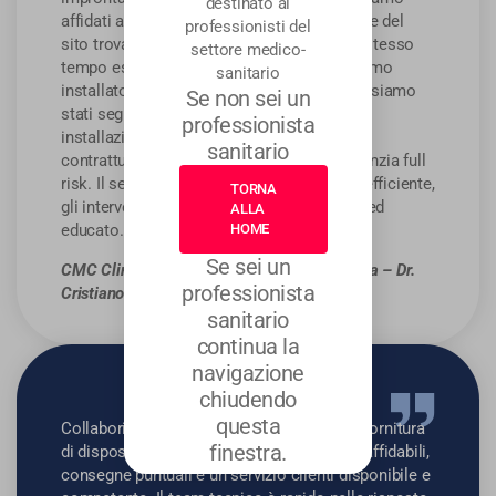
destinato ai
affidati alla Trade Art sin dalla progettazione del
professionisti del
sito trovando un ambiente familiare e allo stesso
settore medico-
tempo estremamente professionale. Abbiamo
sanitario
installato macchinari di prestigiosi brand e siamo
Se non sei un
stati seguiti passo dopo passo anche nella
professionista
installazione. Attualmente abbiamo
sanitario
contrattualizzato la manutenzione e la garanzia full
risk. Il servizio di post vendita è pronto ed efficiente,
TORNA
gli interventi puntuali e il personale gentile ed
ALLA
educato. Consiglio vivamente!
HOME
Se sei un
CMC Clinical Medical Consulting Srl – Roma – Dr.
professionista
Cristiano Turchetti
sanitario
continua la
navigazione
chiudendo
questa
Collaboriamo con Trade Art da anni per la fornitura
finestra.
di dispositivi diagnostici. Prodotti sempre affidabili,
consegne puntuali e un servizio clienti disponibile e