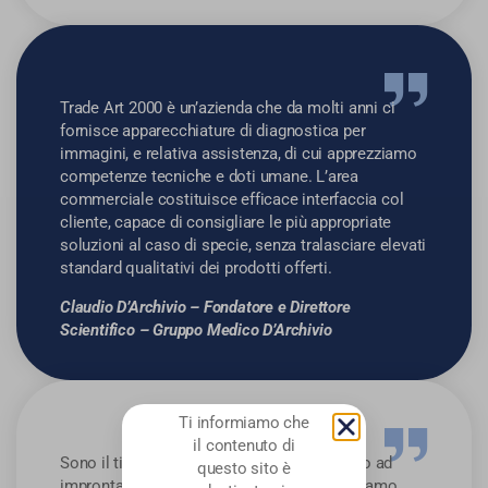
Trade Art 2000 è un’azienda che da molti anni ci
fornisce apparecchiature di diagnostica per
immagini, e relativa assistenza, di cui apprezziamo
competenze tecniche e doti umane. L’area
commerciale costituisce efficace interfaccia col
cliente, capace di consigliare le più appropriate
soluzioni al caso di specie, senza tralasciare elevati
standard qualitativi dei prodotti offerti.
Claudio D’Archivio – Fondatore e Direttore
Scientifico – Gruppo Medico D’Archivio
Ti informiamo che
il contenuto di
Sono il titolare di un poliambulatorio privato ad
questo sito è
impronta prevalentemente radiologica, ci siamo