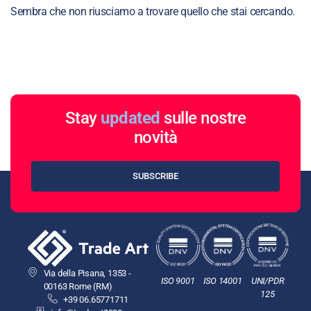
Sembra che non riusciamo a trovare quello che stai cercando.
Stay
updated
sulle nostre
novità
SUBSCRIBE
Via della Pisana, 1353 -
ISO 9001
ISO 14001
UNI/PDR
00163 Rome (RM)
125
+39 06.65771711