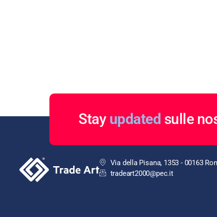
Stay
updated
sulle nos
Via della Pisana, 1353 - 00163 R
tradeart2000@pec.it