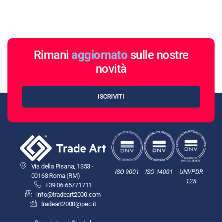
Rimani
aggiornato
sulle nostre
novità
ISCRIVITI
Via della Pisana, 1353 -
ISO 9001
ISO 14001
UNI/PDR
00163 Roma (RM)
125
+39 06.65771711
info@tradeart2000.com
tradeart2000@pec.it