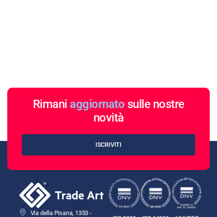
Rimani
aggiornato
sulle nostre
novità
ISCRIVITI
Via della Pisana, 1353 -